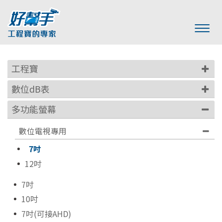
工程寶
數位dB表
多功能螢幕
數位電視專用
7吋
12吋
7吋
10吋
7吋(可接AHD)