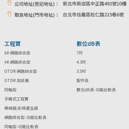
新北市新店區中正路493號10樓
公司地址(登記地址)：
台北市信義區松仁路215巷6號
取貨地址(門市地址)：
工程寶
數位dB表
8K 網路綜合型
7吋
4K 網路綜合型
4.3吋
OTDR 網路綜合型
3.5吋
OTDR 測試儀
配件區
同軸型
數位dB表-功能比較表
手機式工程寶
尋線器/彩條產生器
網路綜合型-功能比較表
同軸型-功能比較表