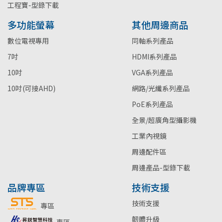
工程寶-型錄下載
多功能螢幕
其他周邊商品
數位電視專用
同軸系列產品
7吋
HDMI系列產品
10吋
VGA系列產品
10吋(可接AHD)
網路/光纖系列產品
PoE系列產品
全景/超廣角型攝影機
工業內視鏡
周邊配件區
周邊產品-型錄下載
品牌專區
技術支援
技術支援
專區
韌體升級
專區