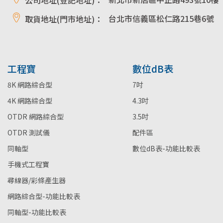
台北市信義區松仁路215巷6號
取貨地址(門市地址)：
工程寶
數位dB表
8K 網路綜合型
7吋
4K 網路綜合型
4.3吋
OTDR 網路綜合型
3.5吋
OTDR 測試儀
配件區
同軸型
數位dB表-功能比較表
手機式工程寶
尋線器/彩條產生器
網路綜合型-功能比較表
同軸型-功能比較表