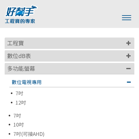
工程寶
數位dB表
多功能螢幕
數位電視專用
7吋
12吋
7吋
10吋
7吋(可接AHD)