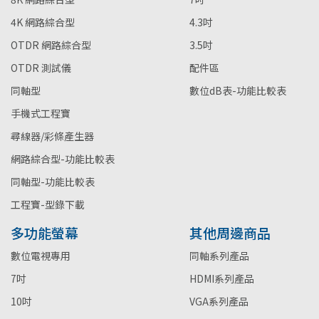
4K 網路綜合型
4.3吋
OTDR 網路綜合型
3.5吋
OTDR 測試儀
配件區
同軸型
數位dB表-功能比較表
手機式工程寶
尋線器/彩條產生器
網路綜合型-功能比較表
同軸型-功能比較表
工程寶-型錄下載
多功能螢幕
其他周邊商品
數位電視專用
同軸系列產品
7吋
HDMI系列產品
10吋
VGA系列產品