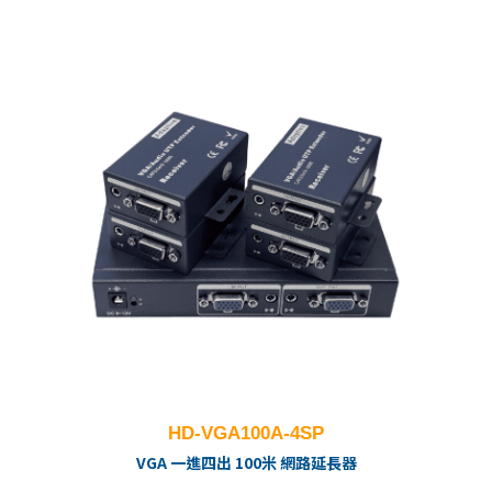
HD-VGA100A-4SP
VGA 一進四出 100米 網路延長器