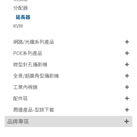
分配器
延長器
KVM
網路/光纖系列產品
POE系列產品
微型針孔攝影機
全景/超廣角型攝影機
工業內視鏡
配件區
周邊產品-型錄下載
品牌專區