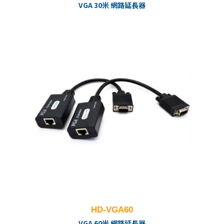
VGA 30米 網路延長器
HD-VGA60
VGA 60米 網路延長器