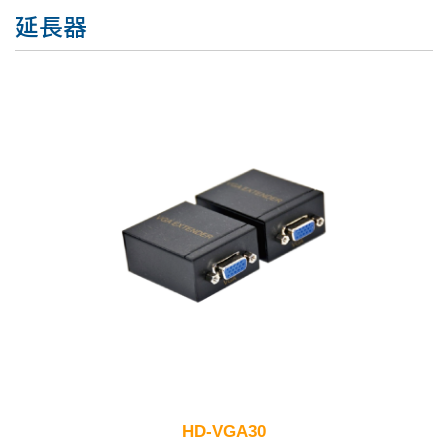
延長器
HD-VGA30