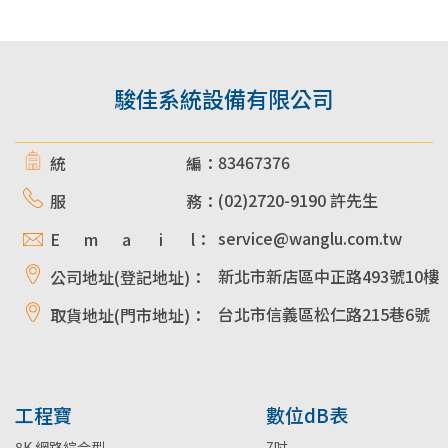
駿佳系統設備有限公司
83467376
統 編：
(02)2720-9190 許先生
服 務：
service@wanglu.com.tw
E m a i l：
新北市新店區中正路493號10樓
公司地址(登記地址)：
台北市信義區松仁路215巷6號
取貨地址(門市地址)：
工程寶
數位dB表
8K 網路綜合型
7吋