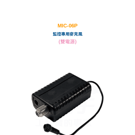
MIC-06P
監控專用麥克風
(雙電源)