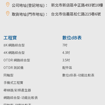
新北市新店區中正路493號10樓
公司地址(登記地址)：
台北市信義區松仁路215巷6號
取貨地址(門市地址)：
工程寶
數位dB表
8K 網路綜合型
7吋
4K 網路綜合型
4.3吋
OTDR 網路綜合型
3.5吋
OTDR 測試儀
配件區
同軸型
數位dB表-功能比較表
手機式工程寶
尋線器/彩條產生器
網路綜合型-功能比較表
同軸型-功能比較表