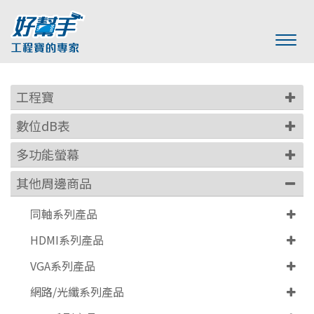
工程寶
數位dB表
多功能螢幕
其他周邊商品
同軸系列產品
HDMI系列產品
VGA系列產品
網路/光纖系列產品