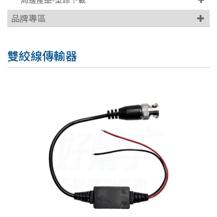
品牌專區
雙絞線傳輸器