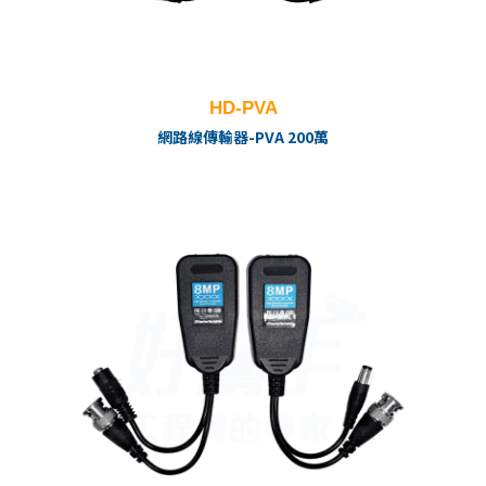
HD-PVA
網路線傳輸器-PVA 200萬