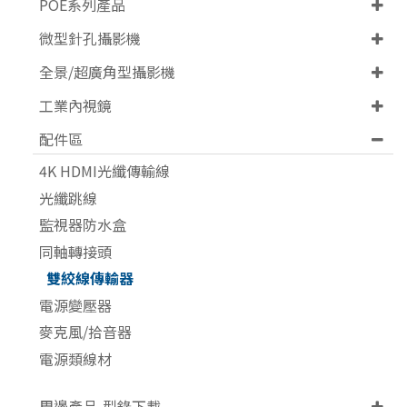
POE系列產品
微型針孔攝影機
全景/超廣角型攝影機
工業內視鏡
配件區
4K HDMI光纖傳輸線
光纖跳線
監視器防水盒
同軸轉接頭
雙絞線傳輸器
電源變壓器
麥克風/拾音器
電源類線材
周邊產品-型錄下載