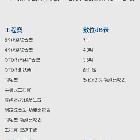
工程寶
數位dB表
8K 網路綜合型
7吋
4K 網路綜合型
4.3吋
OTDR 網路綜合型
3.5吋
OTDR 測試儀
配件區
同軸型
數位dB表-功能比較表
手機式工程寶
尋線器/彩條產生器
網路綜合型-功能比較表
同軸型-功能比較表
工程寶-型錄下載