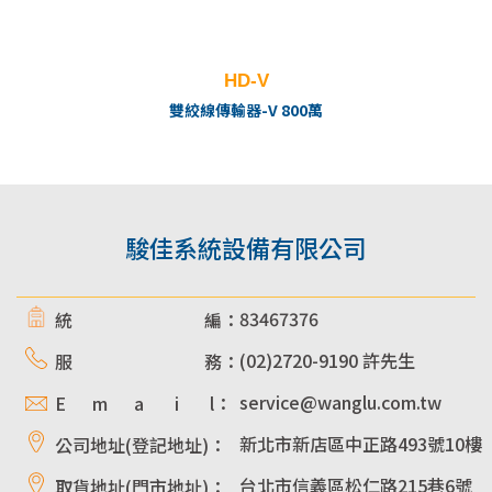
HD-V
雙絞線傳輸器-V 800萬
駿佳系統設備有限公司
83467376
統 編：
(02)2720-9190 許先生
服 務：
service@wanglu.com.tw
E m a i l：
新北市新店區中正路493號10樓
公司地址(登記地址)：
台北市信義區松仁路215巷6號
取貨地址(門市地址)：