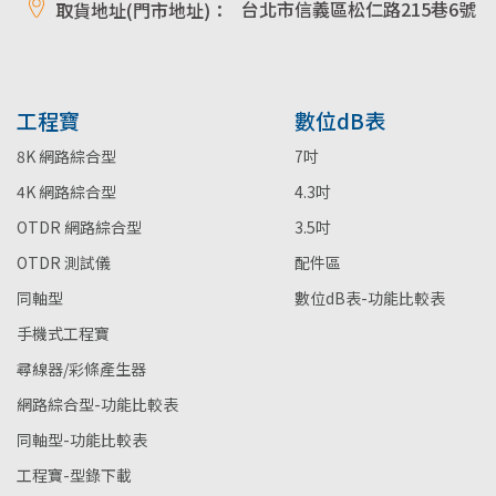
台北市信義區松仁路215巷6號
取貨地址(門市地址)：
工程寶
數位dB表
8K 網路綜合型
7吋
4K 網路綜合型
4.3吋
OTDR 網路綜合型
3.5吋
OTDR 測試儀
配件區
同軸型
數位dB表-功能比較表
手機式工程寶
尋線器/彩條產生器
網路綜合型-功能比較表
同軸型-功能比較表
工程寶-型錄下載