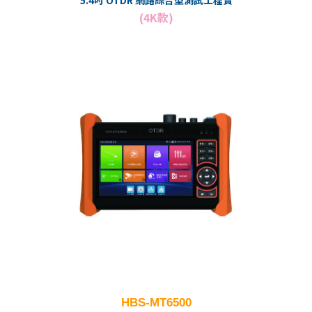
(4K款)
HBS-MT6500