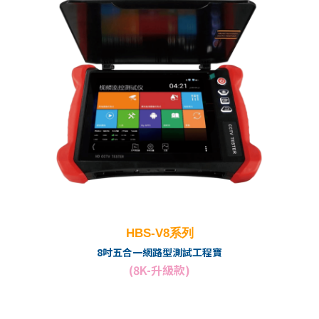
HBS-V8系列
8吋五合一網路型測試工程寶
(8K-升級款)