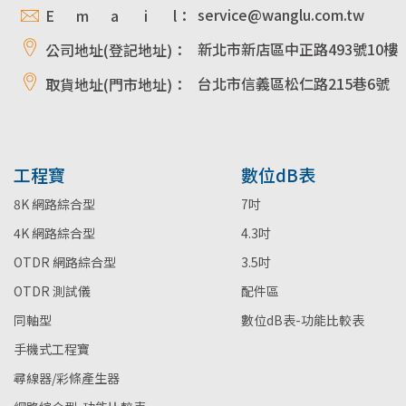
service@wanglu.com.tw
E m a i l：
新北市新店區中正路493號10樓
公司地址(登記地址)：
台北市信義區松仁路215巷6號
取貨地址(門市地址)：
工程寶
數位dB表
8K 網路綜合型
7吋
4K 網路綜合型
4.3吋
OTDR 網路綜合型
3.5吋
OTDR 測試儀
配件區
同軸型
數位dB表-功能比較表
手機式工程寶
尋線器/彩條產生器