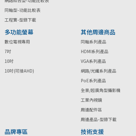
網路綜合型-功能比較表
同軸型-功能比較表
工程寶-型錄下載
多功能螢幕
其他周邊商品
數位電視專用
同軸系列產品
7吋
HDMI系列產品
10吋
VGA系列產品
10吋(可接AHD)
網路/光纖系列產品
PoE系列產品
全景/超廣角型攝影機
工業內視鏡
周邊配件區
周邊產品-型錄下載
品牌專區
技術支援