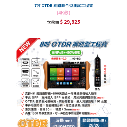
7吋 OTDR 網路綜合型測試工程寶
(4K款)
$ 29,925
含稅價