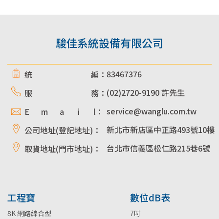
駿佳系統設備有限公司
83467376
統 編：
(02)2720-9190 許先生
服 務：
service@wanglu.com.tw
E m a i l：
新北市新店區中正路493號10樓
公司地址(登記地址)：
台北市信義區松仁路215巷6號
取貨地址(門市地址)：
工程寶
數位dB表
8K 網路綜合型
7吋