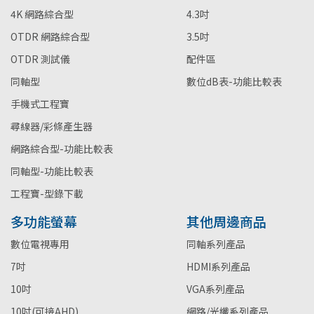
4K 網路綜合型
4.3吋
OTDR 網路綜合型
3.5吋
OTDR 測試儀
配件區
同軸型
數位dB表-功能比較表
手機式工程寶
尋線器/彩條產生器
網路綜合型-功能比較表
同軸型-功能比較表
工程寶-型錄下載
多功能螢幕
其他周邊商品
數位電視專用
同軸系列產品
7吋
HDMI系列產品
10吋
VGA系列產品
10吋(可接AHD)
網路/光纖系列產品