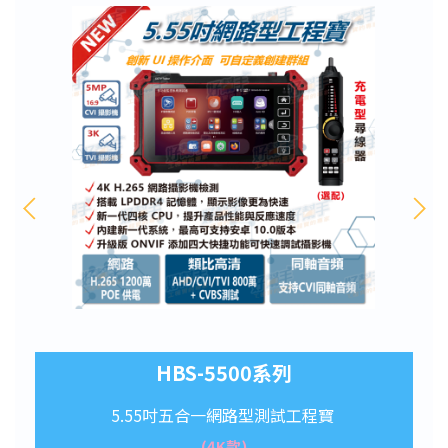
HBS-5500系列
HBS-H12系列
5.55吋五合一網路型測試工程寶
8吋五合一網路型測試工程寶
(4K款)
(8K款)