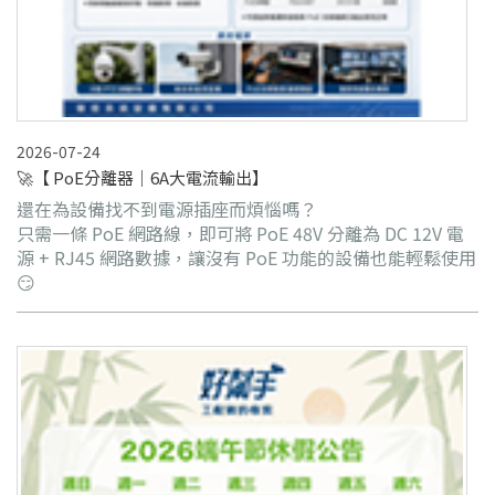
2026-07-24
🚀【 PoE分離器｜6A大電流輸出】
還在為設備找不到電源插座而煩惱嗎？
只需一條 PoE 網路線，即可將 PoE 48V 分離為 DC 12V 電
源 + RJ45 網路數據，讓沒有 PoE 功能的設備也能輕鬆使用
😏