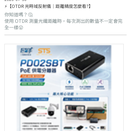
⚡【OTDR 光時域反射儀｜距離精度怎麼看?】
你知道嗎？🤔
使用 OTDR 測量光纖距離時，每次測出的數值不一定會完
全一樣😲