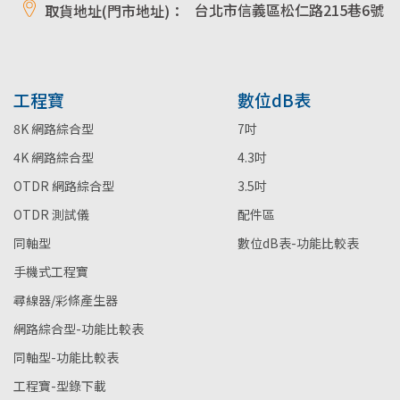
台北市信義區松仁路215巷6號
取貨地址(門市地址)：
工程寶
數位dB表
8K 網路綜合型
7吋
4K 網路綜合型
4.3吋
OTDR 網路綜合型
3.5吋
OTDR 測試儀
配件區
同軸型
數位dB表-功能比較表
手機式工程寶
尋線器/彩條產生器
網路綜合型-功能比較表
同軸型-功能比較表
工程寶-型錄下載