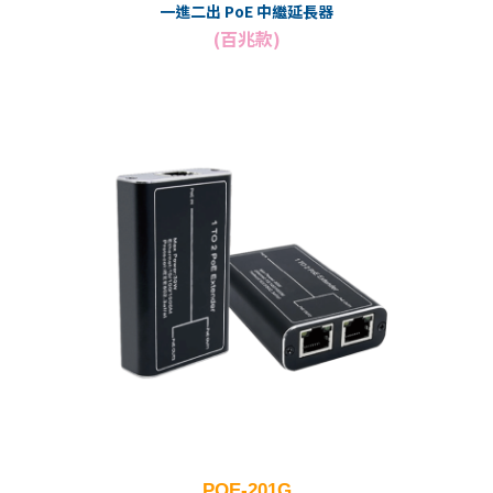
一進二出 PoE 中繼延長器
(百兆款)
POE-201G