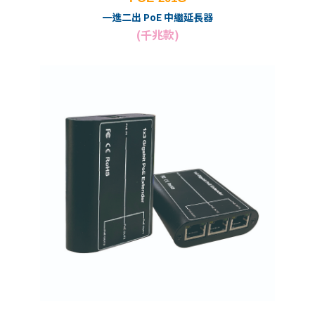
一進二出 PoE 中繼延長器
(千兆款)