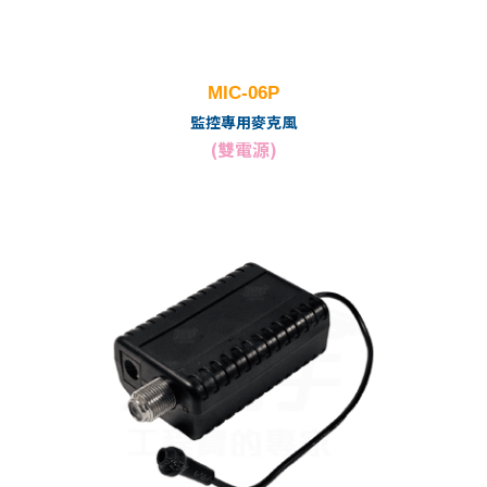
MIC-06P
監控專用麥克風
(雙電源)