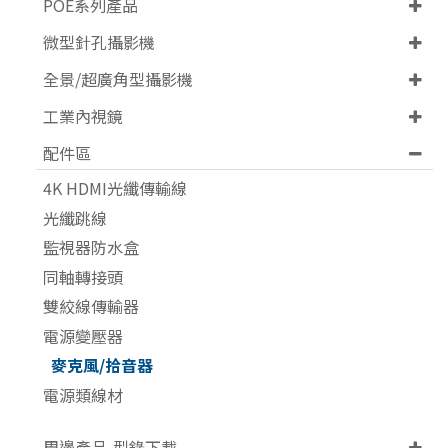
POE系列產品
微型針孔攝影機
全景/超廣角型攝影機
工業內視鏡
配件區
4K HDMI光纖傳輸線
光纖跳線
監視器防水盒
同軸轉接頭
雙絞線傳輸器
電源變壓器
麥克風/拾音器
電源類線材
周邊產品-型錄下載