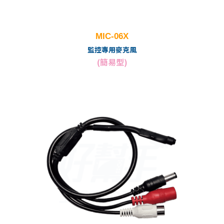
MIC-06X
監控專用麥克風
(簡易型)