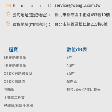
service@wanglu.com.tw
E m a i l：
新北市新店區中正路493號10樓
公司地址(登記地址)：
台北市信義區松仁路215巷6號
取貨地址(門市地址)：
工程寶
數位dB表
8K 網路綜合型
7吋
4K 網路綜合型
4.3吋
OTDR 網路綜合型
3.5吋
OTDR 測試儀
配件區
同軸型
數位dB表-功能比較表
手機式工程寶
尋線器/彩條產生器