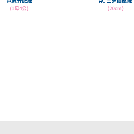
電源分配線
AC 三通插座線
(1母4公)
(20cm)