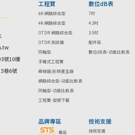
工程寶
數位dB表
8K 網路綜合型
7吋
4K 網路綜合型
4.3吋
OTDR 網路綜合型
3.5吋
生
OTDR 測試儀
配件區
m.tw
同軸型
數位dB表-功能比較表
3號10樓
手機式工程寶
5巷6號
尋線器/彩條產生器
網路綜合型-功能比較表
同軸型-功能比較表
工程寶-型錄下載
品牌專區
技術支援
技術支援
專區