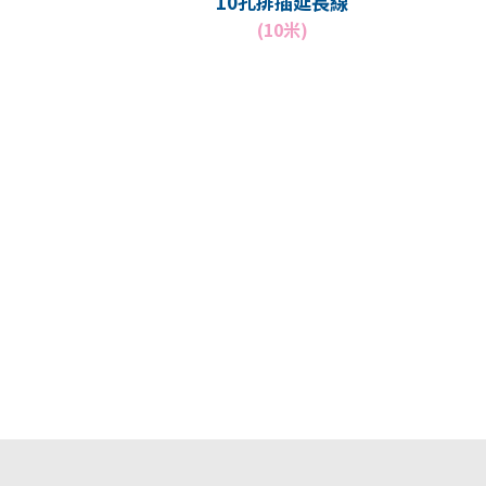
10孔排插延長線
(10米)