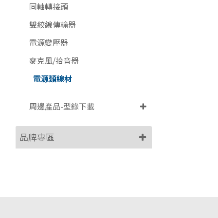
同軸轉接頭
雙絞線傳輸器
電源變壓器
麥克風/拾音器
電源類線材
周邊產品-型錄下載
品牌專區