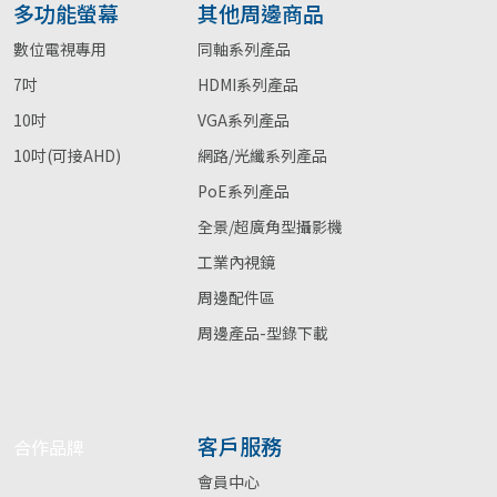
多功能螢幕
其他周邊商品
數位電視專用
同軸系列產品
7吋
HDMI系列產品
10吋
VGA系列產品
10吋(可接AHD)
網路/光纖系列產品
PoE系列產品
全景/超廣角型攝影機
工業內視鏡
周邊配件區
周邊產品-型錄下載
客戶服務
合作品牌
會員中心