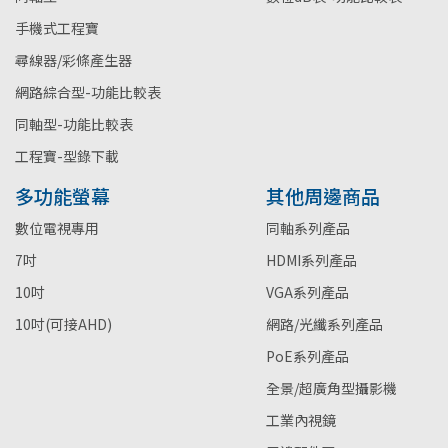
手機式工程寶
尋線器/彩條產生器
網路綜合型-功能比較表
同軸型-功能比較表
工程寶-型錄下載
多功能螢幕
其他周邊商品
數位電視專用
同軸系列產品
7吋
HDMI系列產品
10吋
VGA系列產品
10吋(可接AHD)
網路/光纖系列產品
PoE系列產品
全景/超廣角型攝影機
工業內視鏡