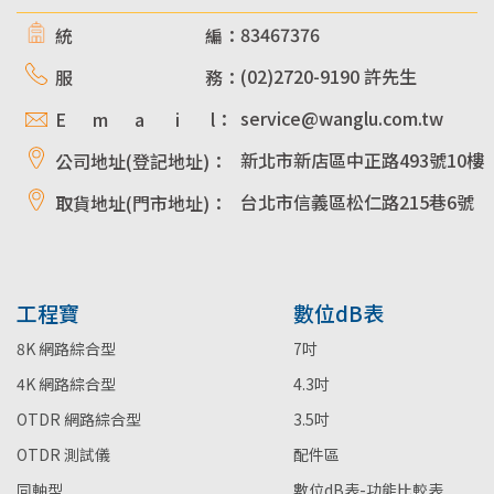
83467376
統 編：
(02)2720-9190 許先生
服 務：
service@wanglu.com.tw
E m a i l：
新北市新店區中正路493號10樓
公司地址(登記地址)：
台北市信義區松仁路215巷6號
取貨地址(門市地址)：
工程寶
數位dB表
8K 網路綜合型
7吋
4K 網路綜合型
4.3吋
OTDR 網路綜合型
3.5吋
OTDR 測試儀
配件區
同軸型
數位dB表-功能比較表