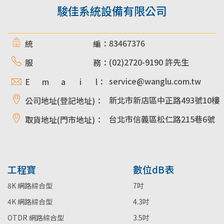
駿佳系統設備有限公司
83467376
統 編：
(02)2720-9190 許先生
服 務：
service@wanglu.com.tw
E m a i l：
新北市新店區中正路493號10樓
公司地址(登記地址)：
台北市信義區松仁路215巷6號
取貨地址(門市地址)：
工程寶
數位dB表
8K 網路綜合型
7吋
4K 網路綜合型
4.3吋
OTDR 網路綜合型
3.5吋