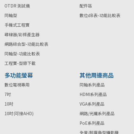
OTDR 測試儀
配件區
同軸型
數位dB表-功能比較表
手機式工程寶
尋線器/彩條產生器
網路綜合型-功能比較表
同軸型-功能比較表
工程寶-型錄下載
多功能螢幕
其他周邊商品
數位電視專用
同軸系列產品
7吋
HDMI系列產品
10吋
VGA系列產品
10吋(可接AHD)
網路/光纖系列產品
PoE系列產品
全景/超廣角型攝影機