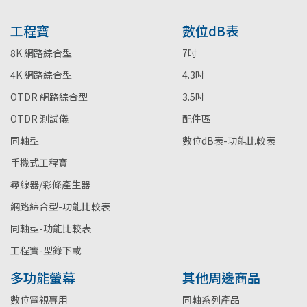
工程寶
數位dB表
8K 網路綜合型
7吋
4K 網路綜合型
4.3吋
OTDR 網路綜合型
3.5吋
OTDR 測試儀
配件區
同軸型
數位dB表-功能比較表
手機式工程寶
尋線器/彩條產生器
網路綜合型-功能比較表
同軸型-功能比較表
工程寶-型錄下載
多功能螢幕
其他周邊商品
數位電視專用
同軸系列產品