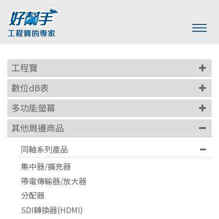
工程寶
數位dB表
多功能螢幕
其他周邊商品
同軸系列產品
集中器/擴充器
帶電傳輸器/放大器
分配器
SDI轉換器(HDMI)