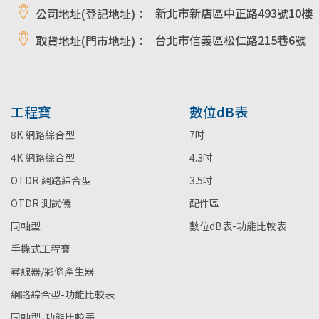
新北市新店區中正路493號10樓
公司地址(登記地址)：
台北市信義區松仁路215巷6號
取貨地址(門市地址)：
工程寶
數位dB表
8K 網路綜合型
7吋
4K 網路綜合型
4.3吋
OTDR 網路綜合型
3.5吋
OTDR 測試儀
配件區
同軸型
數位dB表-功能比較表
手機式工程寶
尋線器/彩條產生器
網路綜合型-功能比較表
同軸型-功能比較表