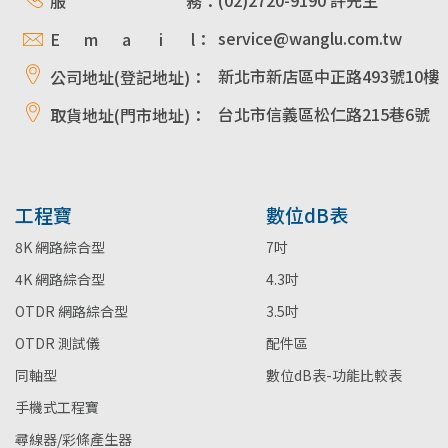
(02)2720-9190 許先生
服 務：
service@wanglu.com.tw
E m a i l：
新北市新店區中正路493號10樓
公司地址(登記地址)：
台北市信義區松仁路215巷6號
取貨地址(門市地址)：
工程寶
數位dB表
8K 網路綜合型
7吋
4K 網路綜合型
4.3吋
OTDR 網路綜合型
3.5吋
OTDR 測試儀
配件區
同軸型
數位dB表-功能比較表
手機式工程寶
尋線器/彩條產生器