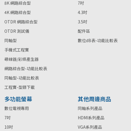
8K 網路綜合型
7吋
4K 網路綜合型
4.3吋
OTDR 網路綜合型
3.5吋
OTDR 測試儀
配件區
同軸型
數位dB表-功能比較表
手機式工程寶
尋線器/彩條產生器
網路綜合型-功能比較表
同軸型-功能比較表
工程寶-型錄下載
多功能螢幕
其他周邊商品
數位電視專用
同軸系列產品
7吋
HDMI系列產品
10吋
VGA系列產品