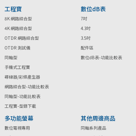
工程寶
數位dB表
8K 網路綜合型
7吋
4K 網路綜合型
4.3吋
OTDR 網路綜合型
3.5吋
OTDR 測試儀
配件區
同軸型
數位dB表-功能比較表
手機式工程寶
尋線器/彩條產生器
網路綜合型-功能比較表
同軸型-功能比較表
工程寶-型錄下載
多功能螢幕
其他周邊商品
數位電視專用
同軸系列產品