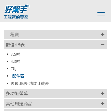
工程寶
數位dB表
3.5吋
4.3吋
7吋
配件區
數位dB表-功能比較表
多功能螢幕
其他周邊商品